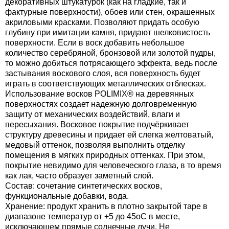
декоративных штукатурок (как на гладкие, так и
фактурные поверхности), обоев или стен, окрашенных
акриловыми красками. Позволяют придать особую
глубину при имитации камня, придают шелковистость
поверхности. Если в воск добавить небольшое
количество серебряной, бронзовой или золотой пудры,
то можно добиться потрясающего эффекта, ведь после
застывания воскового слоя, вся поверхность будет
играть в соответствующих металлических отблесках.
Использование восков POLIMIX® на деревянных
поверхностях создает надежную долговременную
защиту от механических воздействий, влаги и
пересыхания. Восковое покрытие подчёркивает
структуру древесины и придает ей слегка желтоватый,
медовый оттенок, позволяя выполнить отделку
помещения в мягких природных оттенках. При этом,
покрытие невидимо для человеческого глаза, в то время
как лак, часто образует заметный слой.
Состав: сочетание синтетических восков,
функциональные добавки, вода.
Хранение: продукт хранить в плотно закрытой таре в
диапазоне температур от +5 до 45оС в месте,
исключающем прямые солнечные лучи. Не